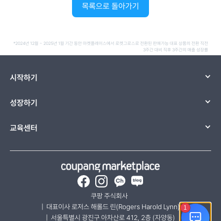
목록으로 돌아가기
*2024년 12월 ~ 2025년 1월 기간 동안 마켓플레이스에서 로켓그로스로 전환된 판매가능 대표 상품의 전환 직전
3주간 대비 직후 3주간의 매출 성장률
시작하기
성장하기
교육센터
Facebook
Instagram
카카오채널-쿠팡 마켓플레
네이버 블로그
쿠팡 주식회사  
|  대표이사 로저스 해롤드 린(Rogers Harold Lynn)
|  서울특별시 광진구 아차산로 412, 2층 (자양동)