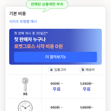
기본 비용
사이즈 유형별 예시
첫 판매 개시 후 30일간*
첫 판매자 누구나
로켓그로스 시작 비용 0원
더 알아보기
a
b
입출고비
배송비
600원
~
1,350원
~
무료
무료
XS
650원
~
1,550원
~