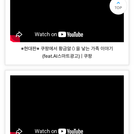
※현대판※ 쿠팡에서 황금알🥚을 낳는 가족 이야기
(feat.AI스마트광고) | 쿠팡