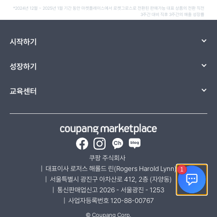
*2024년 12월 ~ 2025년 1월 기간 동안 마켓플레이스에서 로켓그로스로 전환된 판매가능 대표 상품의 전환 직전
3주간 대비 직후 3주간의 매출 성장률
시작하기
성장하기
교육센터
Facebook
Instagram
카카오채널-쿠팡 마켓플레
네이버 블로그
쿠팡 주식회사  
|  대표이사 로저스 해롤드 린(Rogers Harold Lynn)
|  서울특별시 광진구 아차산로 412, 2층 (자양동)
|  통신판매업신고 2026 - 서울광진 - 1253
|  사업자등록번호 120-88-00767
© Coupang Corp.