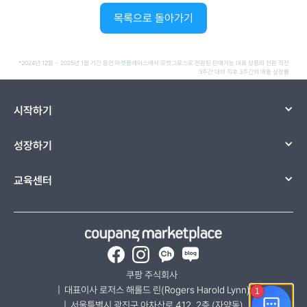
목록으로 돌아가기
*2024년 12월 ~ 2025년 1월 기간 동안 마켓플레이스에서 로켓그로스로 전환된 판매가능 대표 상품의 전환 직전
3주간 대비 직후 3주간의 매출 성장률
시작하기
성장하기
교육센터
Facebook
Instagram
카카오채널-쿠팡 마켓플레
네이버 블로그
쿠팡 주식회사  
|  대표이사 로저스 해롤드 린(Rogers Harold Lynn)
|  서울특별시 광진구 아차산로 412, 2층 (자양동)