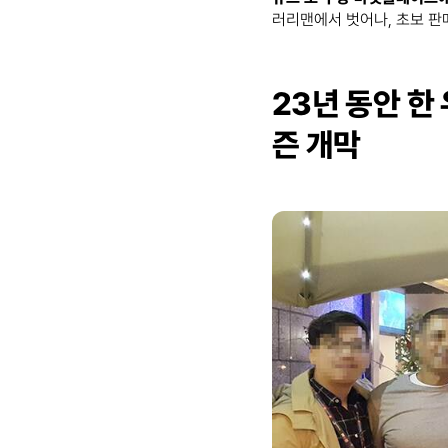
러리맨에서 벗어나, 초보 
23년 동안 한
즌 개막